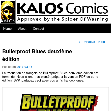
Skip to primary content
Main menu
Home
About
Contact
Post navigation
←
Previous
Next
→
Bulletproof Blues deuxième
édition
Posted on
2018-03-15
La traduction en français de Bulletproof Blues deuxième édition est
terminée! Nous allons très bientôt préparer la version PDF de cette
édition! SVP, partagez ceci avec vos amis francophones.